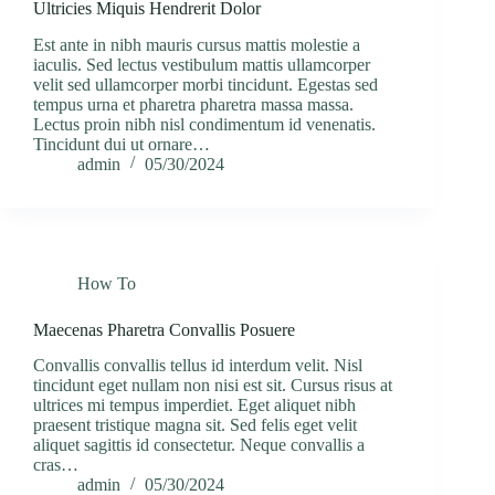
Ultricies Miquis Hendrerit Dolor
Est ante in nibh mauris cursus mattis molestie a
iaculis. Sed lectus vestibulum mattis ullamcorper
velit sed ullamcorper morbi tincidunt. Egestas sed
tempus urna et pharetra pharetra massa massa.
Lectus proin nibh nisl condimentum id venenatis.
Tincidunt dui ut ornare…
admin
05/30/2024
How To
Maecenas Pharetra Convallis Posuere
Convallis convallis tellus id interdum velit. Nisl
tincidunt eget nullam non nisi est sit. Cursus risus at
ultrices mi tempus imperdiet. Eget aliquet nibh
praesent tristique magna sit. Sed felis eget velit
aliquet sagittis id consectetur. Neque convallis a
cras…
admin
05/30/2024