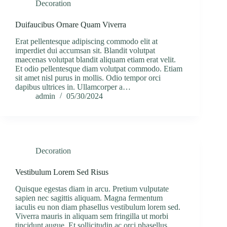
Decoration
Duifaucibus Ornare Quam Viverra
Erat pellentesque adipiscing commodo elit at
imperdiet dui accumsan sit. Blandit volutpat
maecenas volutpat blandit aliquam etiam erat velit.
Et odio pellentesque diam volutpat commodo. Etiam
sit amet nisl purus in mollis. Odio tempor orci
dapibus ultrices in. Ullamcorper a…
admin
05/30/2024
Decoration
Vestibulum Lorem Sed Risus
Quisque egestas diam in arcu. Pretium vulputate
sapien nec sagittis aliquam. Magna fermentum
iaculis eu non diam phasellus vestibulum lorem sed.
Viverra mauris in aliquam sem fringilla ut morbi
tincidunt augue. Et sollicitudin ac orci phasellus