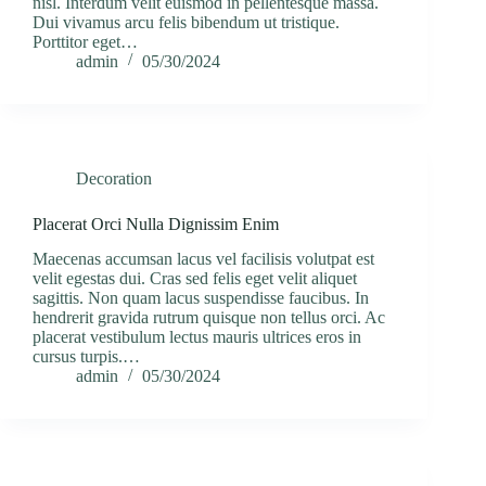
nisl. Interdum velit euismod in pellentesque massa.
Dui vivamus arcu felis bibendum ut tristique.
Porttitor eget…
admin
05/30/2024
Decoration
Placerat Orci Nulla Dignissim Enim
Maecenas accumsan lacus vel facilisis volutpat est
velit egestas dui. Cras sed felis eget velit aliquet
sagittis. Non quam lacus suspendisse faucibus. In
hendrerit gravida rutrum quisque non tellus orci. Ac
placerat vestibulum lectus mauris ultrices eros in
cursus turpis.…
admin
05/30/2024